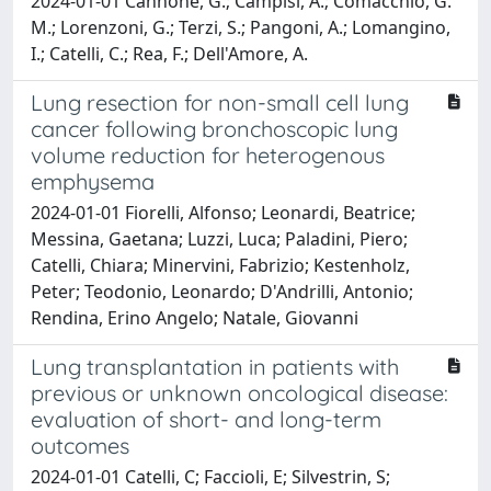
2024-01-01 Cannone, G.; Campisi, A.; Comacchio, G.
M.; Lorenzoni, G.; Terzi, S.; Pangoni, A.; Lomangino,
I.; Catelli, C.; Rea, F.; Dell'Amore, A.
Lung resection for non-small cell lung
cancer following bronchoscopic lung
volume reduction for heterogenous
emphysema
2024-01-01 Fiorelli, Alfonso; Leonardi, Beatrice;
Messina, Gaetana; Luzzi, Luca; Paladini, Piero;
Catelli, Chiara; Minervini, Fabrizio; Kestenholz,
Peter; Teodonio, Leonardo; D'Andrilli, Antonio;
Rendina, Erino Angelo; Natale, Giovanni
Lung transplantation in patients with
previous or unknown oncological disease:
evaluation of short- and long-term
outcomes
2024-01-01 Catelli, C; Faccioli, E; Silvestrin, S;