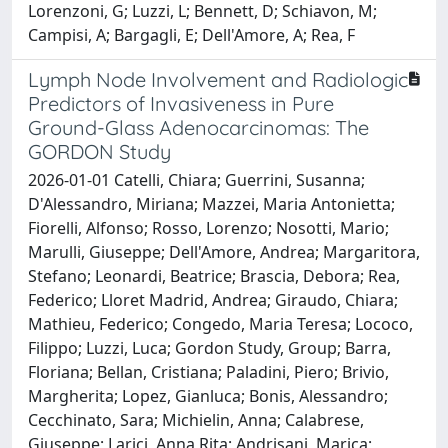
Lorenzoni, G; Luzzi, L; Bennett, D; Schiavon, M;
Campisi, A; Bargagli, E; Dell'Amore, A; Rea, F
Lymph Node Involvement and Radiologic
Predictors of Invasiveness in Pure
Ground-Glass Adenocarcinomas: The
GORDON Study
2026-01-01 Catelli, Chiara; Guerrini, Susanna;
D'Alessandro, Miriana; Mazzei, Maria Antonietta;
Fiorelli, Alfonso; Rosso, Lorenzo; Nosotti, Mario;
Marulli, Giuseppe; Dell'Amore, Andrea; Margaritora,
Stefano; Leonardi, Beatrice; Brascia, Debora; Rea,
Federico; Lloret Madrid, Andrea; Giraudo, Chiara;
Mathieu, Federico; Congedo, Maria Teresa; Lococo,
Filippo; Luzzi, Luca; Gordon Study, Group; Barra,
Floriana; Bellan, Cristiana; Paladini, Piero; Brivio,
Margherita; Lopez, Gianluca; Bonis, Alessandro;
Cecchinato, Sara; Michielin, Anna; Calabrese,
Giuseppe; Larici, Anna Rita; Andrisani, Marica;