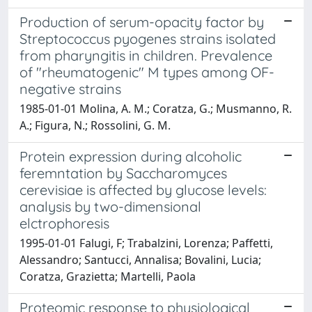
Production of serum-opacity factor by
Streptococcus pyogenes strains isolated
from pharyngitis in children. Prevalence
of "rheumatogenic" M types among OF-
negative strains
1985-01-01 Molina, A. M.; Coratza, G.; Musmanno, R.
A.; Figura, N.; Rossolini, G. M.
Protein expression during alcoholic
feremntation by Saccharomyces
cerevisiae is affected by glucose levels:
analysis by two-dimensional
elctrophoresis
1995-01-01 Falugi, F; Trabalzini, Lorenza; Paffetti,
Alessandro; Santucci, Annalisa; Bovalini, Lucia;
Coratza, Grazietta; Martelli, Paola
Proteomic response to physiological