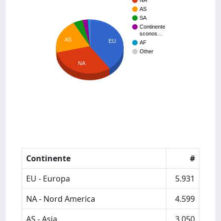
NA
AS
SA
Continente
sconos…
AS
EU
AF
Other
NA
Continente
#
EU - Europa
5.931
NA - Nord America
4.599
AS - Asia
3.050