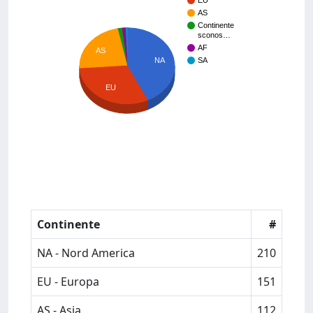
EU
AS
Continente
sconos…
AF
AS
NA
SA
EU
Continente
#
NA - Nord America
210
EU - Europa
151
AS - Asia
112