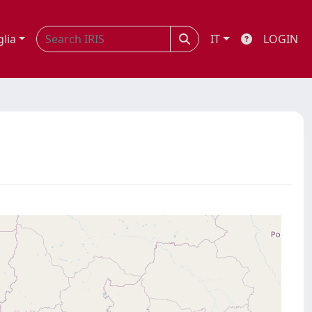
glia
IT
LOGIN