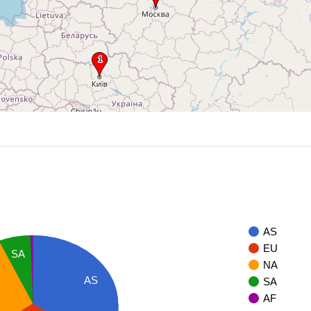
AS
EU
SA
NA
AS
SA
AF