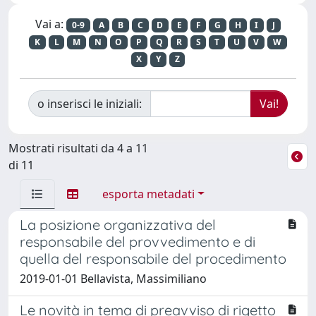
Vai a:
0-9
A
B
C
D
E
F
G
H
I
J
K
L
M
N
O
P
Q
R
S
T
U
V
W
X
Y
Z
o inserisci le iniziali:
Mostrati risultati da 4 a 11
di 11
esporta metadati
La posizione organizzativa del
responsabile del provvedimento e di
quella del responsabile del procedimento
2019-01-01 Bellavista, Massimiliano
Le novità in tema di preavviso di rigetto