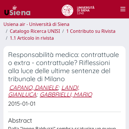
Usiena air - Università di Siena
Catalogo Ricerca UNISI
1 Contributo su Rivista
1.1 Articolo in rivista
Responsabilità medica: contrattuale
o extra - contrattuale? Riflessioni
alla luce delle ultime sentenze del
tribunale di Milano
CAPANO, DANIELE
;
LANDI,
GIANLUCA
;
GABBRIELLI, MARIO
2015-01-01
Abstract
Dalla "legge Balduzzi" sembra scaturire un nuovo