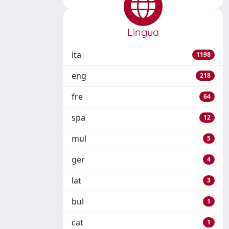
Lingua
ita
1198
eng
218
fre
64
spa
12
mul
5
ger
4
lat
3
bul
1
cat
1