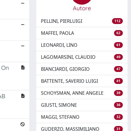
Autore
PELLINI, PIERLUIGI
112
MAFFEI, PAOLA
62
LEONARDI, LINO
61
LAGOMARSINI, CLAUDIO
49
. On
BIANCIARDI, GIORGIO
47
BATTENTE, SAVERIO LUIGI
41
SCHOYSMAN, ANNE ANGELE
39
TAB
GIUSTI, SIMONE
36
MAGGI, STEFANO
32
GUDERZO, MASSIMILIANO
31