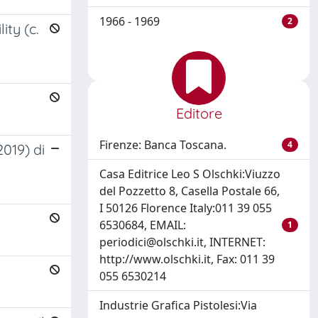
1966 - 1969
2
ty (c.
Editore
Firenze: Banca Toscana.
4
019) di
Casa Editrice Leo S Olschki:Viuzzo
del Pozzetto 8, Casella Postale 66,
I 50126 Florence Italy:011 39 055
6530684, EMAIL:
1
periodici@olschki.it
, INTERNET:
http://www.olschki.it, Fax: 011 39
055 6530214
Industrie Grafica Pistolesi:Via