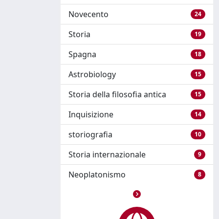
Novecento
24
Storia
19
Spagna
18
Astrobiology
15
Storia della filosofia antica
15
Inquisizione
14
storiografia
10
Storia internazionale
9
Neoplatonismo
8