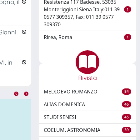
ogna, il
Resistenza 117 Badesse, 53035
Monteriggioni Siena Italy:011 39
1
0577 309357, Fax: 011 39 0577
309370
Gianni
Rirea, Roma
1
I, in
Rivista
MEDIOEVO ROMANZO
84
ALIAS DOMENICA
46
STUDI SENESI
45
COELUM. ASTRONOMIA
39