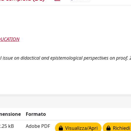
DUCATION
ial issue on didactical and epistemological perspectives on proof.
mensione
Formato
.25 kB
Adobe PDF
Visualizza/Apri
Richiedi