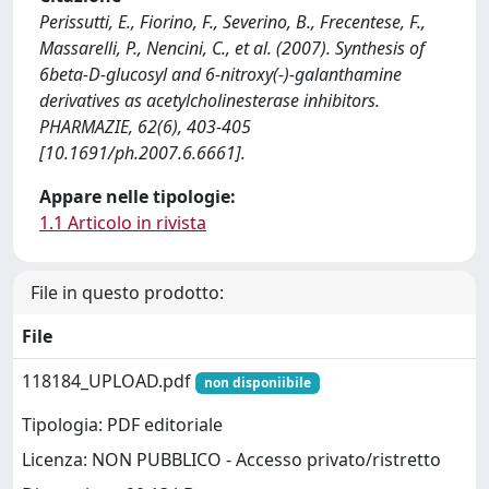
Perissutti, E., Fiorino, F., Severino, B., Frecentese, F.,
Massarelli, P., Nencini, C., et al. (2007). Synthesis of
6beta-D-glucosyl and 6-nitroxy(-)-galanthamine
derivatives as acetylcholinesterase inhibitors.
PHARMAZIE, 62(6), 403-405
[10.1691/ph.2007.6.6661].
Appare nelle tipologie:
1.1 Articolo in rivista
File in questo prodotto:
File
118184_UPLOAD.pdf
non disponiibile
Tipologia: PDF editoriale
Licenza: NON PUBBLICO - Accesso privato/ristretto