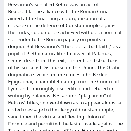
Bessarion’s so-called Kehre was an act of
Realpolitik. The alliance with the Roman Curia,
aimed at the financing and organisation of a
crusade in the defence of Constantinople against
the Turks, could not be achieved without a nominal
surrender to the Roman papacy on points of
dogma. But Bessarion’s “theological bad faith,” as a
pupil of Pletho naturaliter follower of Palamas,
seems clear from the text, content, and structure
of his so-called Discourse on the Union. The Oratio
dogmatica sive de unione copies John Bekkos’
Epigraphai, a pamphlet dating from the Council of
Lyon and thoroughly discredited and refuted in
writing by Palamas. Bessarion’s “plagiarism” of
Bekkos’ Titles, so over-blown as to appear almost a
coded message to the clergy of Constantinople,
sanctioned the virtual and fleeting Union of
Florence and permitted the last crusade against the
Turks, which, having set off from Hungary, saw its