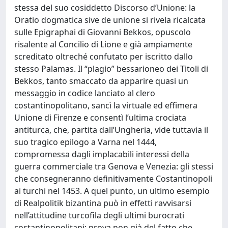
stessa del suo cosiddetto Discorso d’Unione: la
Oratio dogmatica sive de unione si rivela ricalcata
sulle Epigraphai di Giovanni Bekkos, opuscolo
risalente al Concilio di Lione e già ampiamente
screditato oltreché confutato per iscritto dallo
stesso Palamas. Il “plagio” bessarioneo dei Titoli di
Bekkos, tanto smaccato da apparire quasi un
messaggio in codice lanciato al clero
costantinopolitano, sancì la virtuale ed effimera
Unione di Firenze e consentì l’ultima crociata
antiturca, che, partita dall’Ungheria, vide tuttavia il
suo tragico epilogo a Varna nel 1444,
compromessa dagli implacabili interessi della
guerra commerciale tra Genova e Venezia: gli stessi
che consegneranno definitivamente Costantinopoli
ai turchi nel 1453. A quel punto, un ultimo esempio
di Realpolitik bizantina può in effetti ravvisarsi
nell’attitudine turcofila degli ultimi burocrati
costantinopolitani: prova non già del fatto che