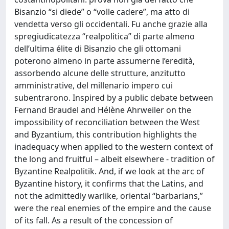
Bisanzio “si diede” o “volle cadere”, ma atto di
vendetta verso gli occidentali. Fu anche grazie alla
spregiudicatezza “realpolitica” di parte almeno
dell’ultima élite di Bisanzio che gli ottomani
poterono almeno in parte assumerne l’eredità,
assorbendo alcune delle strutture, anzitutto
amministrative, del millenario impero cui
subentrarono. Inspired by a public debate between
Fernand Braudel and Hélène Ahrweiler on the
impossibility of reconciliation between the West
and Byzantium, this contribution highlights the
inadequacy when applied to the western context of
the long and fruitful – albeit elsewhere - tradition of
Byzantine Realpolitik. And, if we look at the arc of
Byzantine history, it confirms that the Latins, and
not the admittedly warlike, oriental “barbarians,”
were the real enemies of the empire and the cause
of its fall. As a result of the concession of