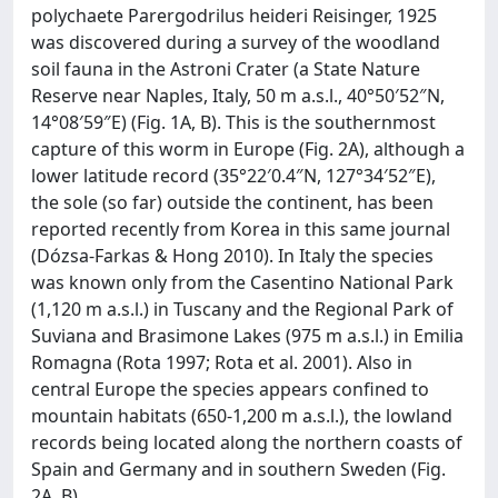
polychaete Parergodrilus heideri Reisinger, 1925
was discovered during a survey of the woodland
soil fauna in the Astroni Crater (a State Nature
Reserve near Naples, Italy, 50 m a.s.l., 40°50′52″N,
14°08′59″E) (Fig. 1A, B). This is the southernmost
capture of this worm in Europe (Fig. 2A), although a
lower latitude record (35°22′0.4″N, 127°34′52″E),
the sole (so far) outside the continent, has been
reported recently from Korea in this same journal
(Dózsa-Farkas & Hong 2010). In Italy the species
was known only from the Casentino National Park
(1,120 m a.s.l.) in Tuscany and the Regional Park of
Suviana and Brasimone Lakes (975 m a.s.l.) in Emilia
Romagna (Rota 1997; Rota et al. 2001). Also in
central Europe the species appears confined to
mountain habitats (650-1,200 m a.s.l.), the lowland
records being located along the northern coasts of
Spain and Germany and in southern Sweden (Fig.
2A, B).