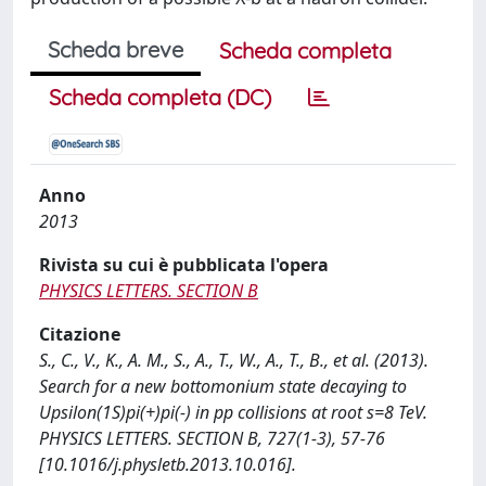
Scheda breve
Scheda completa
Scheda completa (DC)
Anno
2013
Rivista su cui è pubblicata l'opera
PHYSICS LETTERS. SECTION B
Citazione
S., C., V., K., A. M., S., A., T., W., A., T., B., et al. (2013).
Search for a new bottomonium state decaying to
Upsilon(1S)pi(+)pi(-) in pp collisions at root s=8 TeV.
PHYSICS LETTERS. SECTION B, 727(1-3), 57-76
[10.1016/j.physletb.2013.10.016].