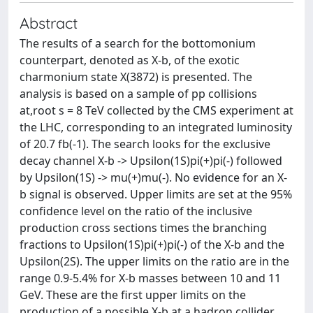
Abstract
The results of a search for the bottomonium
counterpart, denoted as X-b, of the exotic
charmonium state X(3872) is presented. The
analysis is based on a sample of pp collisions
at,root s = 8 TeV collected by the CMS experiment at
the LHC, corresponding to an integrated luminosity
of 20.7 fb(-1). The search looks for the exclusive
decay channel X-b -> Upsilon(1S)pi(+)pi(-) followed
by Upsilon(1S) -> mu(+)mu(-). No evidence for an X-
b signal is observed. Upper limits are set at the 95%
confidence level on the ratio of the inclusive
production cross sections times the branching
fractions to Upsilon(1S)pi(+)pi(-) of the X-b and the
Upsilon(2S). The upper limits on the ratio are in the
range 0.9-5.4% for X-b masses between 10 and 11
GeV. These are the first upper limits on the
production of a possible X-b at a hadron collider.