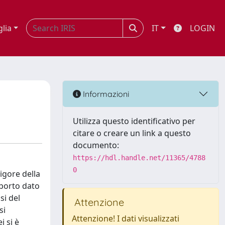
glia
IT
LOGIN
Informazioni
Utilizza questo identificativo per
citare o creare un link a questo
documento:
https://hdl.handle.net/11365/4788
0
vigore della
apporto dato
si del
Attenzione
si
Attenzione! I dati visualizzati
i si è