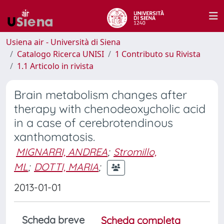
Usiena air - Università di Siena
Catalogo Ricerca UNISI
1 Contributo su Rivista
1.1 Articolo in rivista
Brain metabolism changes after
therapy with chenodeoxycholic acid
in a case of cerebrotendinous
xanthomatosis.
MIGNARRI, ANDREA
;
Stromillo,
ML
;
DOTTI, MARIA
;
2013-01-01
Scheda breve
Scheda completa