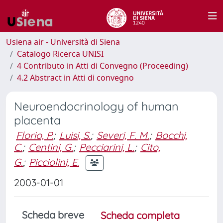
Usiena air - Università di Siena
Catalogo Ricerca UNISI
4 Contributo in Atti di Convegno (Proceeding)
4.2 Abstract in Atti di convegno
Neuroendocrinology of human
placenta
Florio, P.
;
Luisi, S.
;
Severi, F. M.
;
Bocchi,
C.
;
Centini, G.
;
Pecciarini, L.
;
Cito,
G.
;
Picciolini, E.
2003-01-01
Scheda breve
Scheda completa