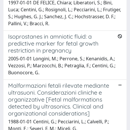
1997-01-01 DE FELICE, Chiara; Liberatori, S.; Bini,
Luca; Centini, G.; Rosignoli, L.; Pecciarini, L.; Frutiger,
S.; Hughes, G. J.; Sanchez, J. C.; Hochstrasser, D. F.;
Pallini, V.; Bracci, R.
Isoprostanes in amniotic fluid: a
predictive marker for fetal growth
restriction in pregnancy
2005-01-01 Longini, M.; Perrone, S.; Kenanidis, A.;
Vezzosi, P.; Marzocchi, B.; Petraglia, F.; Centini, G.;
Buonocore, G.
Malformazioni fetali rilevate mediante
ultrasuoni. Considerazioni cliniche e
organizzative [Fetal malformations
detected by ultrasonics. Clinical and
organizational considerations]
1988-01-01 Centini, G.; Pecciarini, L.; Calvelli, P.;
Monti, E.; Severi, F. M.; Miceli, G.