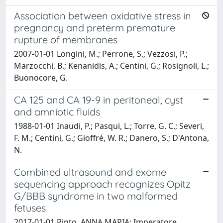
Association between oxidative stress in
pregnancy and preterm premature
rupture of membranes
2007-01-01 Longini, M.; Perrone, S.; Vezzosi, P.;
Marzocchi, B.; Kenanidis, A.; Centini, G.; Rosignoli, L.;
Buonocore, G.
CA 125 and CA 19-9 in peritoneal, cyst
and amniotic fluids
1988-01-01 Inaudi, P.; Pasqui, L.; Torre, G. C.; Severi,
F. M.; Centini, G.; Gioffré, W. R.; Danero, S.; D'Antona,
N.
Combined ultrasound and exome
sequencing approach recognizes Opitz
G/BBB syndrome in two malformed
fetuses
2017-01-01 Pinto, ANNA MARIA; Imperatore,