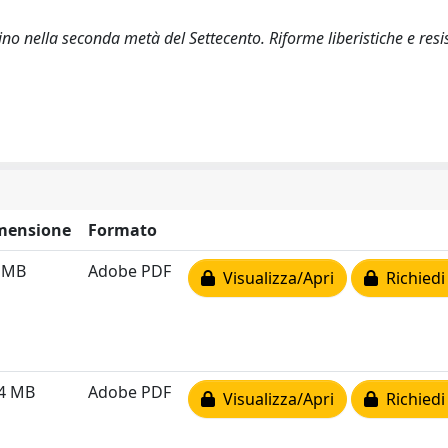
etino nella seconda metà del Settecento. Riforme liberistiche e res
mensione
Formato
3 MB
Adobe PDF
Visualizza/Apri
Richiedi
24 MB
Adobe PDF
Visualizza/Apri
Richiedi