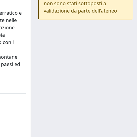
non sono stati sottoposti a
validazione da parte dell'ateneo
erratico e
te nelle
tizione
sia
o con i
 montane,
 paesi ed