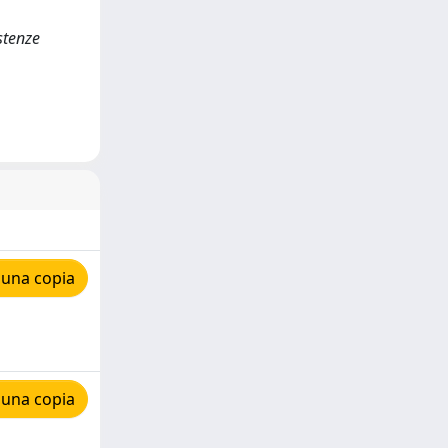
istenze
 una copia
 una copia