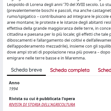
Leopoldo di Lorena degli anni ’70 del XVIII secolo. Lo s
(prevalentemente boschi e pascoli, ma anche castagneti e 
rumo/spigatico – contribuivano ad integrare le piccole e
aree montane; le proteste e le istanze degli abitanti resi
effettiva della grande maggioranza delle terre, in conces
cittadina e paesana per lo più locale; gli effetti che ta
diboscamenti e l’allargamento dei coltivi e dell’allevam
dell’appoderamento mezzadrile), insieme con gli squilib
dove ampi strati di popolazione resa più povera – dopo
emigrare nelle terre basse e in Maremma.
Scheda breve
Scheda completa
Sched
Anno
1994
Rivista su cui è pubblicata l'opera
RIVISTA DI STORIA DELL'AGRICOLTURA