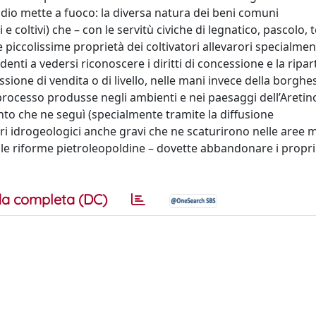
tudio mette a fuoco: la diversa natura dei beni comuni
coltivi) che – con le servitù civiche di legnatico, pascolo, t
 piccolissime proprietà dei coltivatori allevarori specialmen
denti a vedersi riconoscere i diritti di concessione e la ripar
sione di vendita o di livello, nelle mani invece della borghe
le processo produsse negli ambienti e nei paesaggi dell’Aretin
ento che ne seguì (specialmente tramite la diffusione
ri idrogeologici anche gravi che ne scaturirono nelle aree
 le riforme pietroleopoldine – dovette abbandonare i propri
a completa (DC)