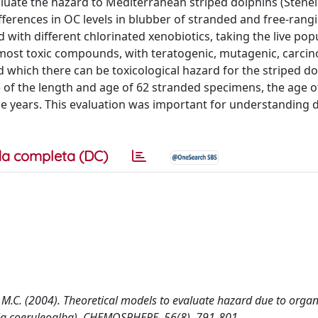
valuate the hazard to Mediterranean striped dolphins (Stenel
ferences in OC levels in blubber of stranded and free-rang
with different chlorinated xenobiotics, taking the live pop
 most toxic compounds, with teratogenic, mutagenic, carci
d which there can be toxicological hazard for the striped do
f the length and age of 62 stranded specimens, the age o
ne years. This evaluation was important for understanding 
a completa (DC)
ssi, M.C. (2004). Theoretical models to evaluate hazard due to orga
lla coeruleoalba). CHEMOSPHERE, 56(8), 791-801