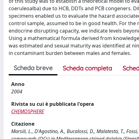
of this study was to establish a theoretical model to e
coeruleoalba) due to HCB, DDTs and PCB congeners. Dif
specimens enabled us to evaluate the hazard associated 
control sample, assumed to be in good health. For the
endocrine disrupting capacity, we indicate levels beyon
Using a mathematical formula derived from knowledge o
was estimated and sexual maturity was identified at ni
in contaminant burden between males and females.
Scheda breve
Scheda completa
Sched
Anno
2004
Rivista su cui è pubblicata l'opera
CHEMOSPHERE
Citazione
Marsili, L., D'Agostino, A., Bucalossi, D., Malatesta, T., Fo
compounds (OCs) in Mediterranean striped dolphin (Stene