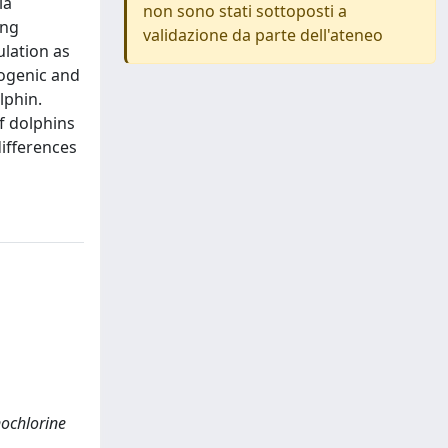
la
non sono stati sottoposti a
ing
validazione da parte dell'ateneo
ulation as
nogenic and
lphin.
f dolphins
differences
nochlorine