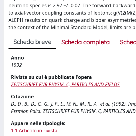
neutrino species is 2.97 +/- 0.07. The forward-backward
to axial-vector coupling constants of leptons: g(V)2(M(Z
ALEPH results on quark charge and b bbar asymmetries, a
the context of the Minimal Standard Model, limits are 
Scheda breve
Scheda completa
Sched
Anno
1992
Rivista su cui è pubblicata l'opera
ZEITSCHRIFT FÜR PHYSIK. C, PARTICLES AND FIELDS
Citazione
D., D., B., D., C., G., J. P., L., M. N., M., R., A., et al. (
Fermion Pairs. ZEITSCHRIFT FÜR PHYSIK. C, PARTICLES AND
Appare nelle tipologie:
1.1 Articolo in rivista