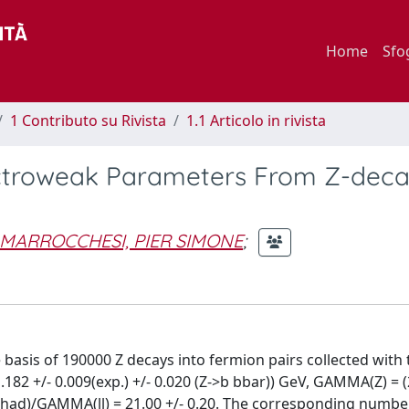
Home
Sfo
1 Contributo su Rivista
1.1 Articolo in rivista
ctroweak Parameters From Z-dec
MARROCCHESI, PIER SIMONE
;
basis of 190000 Z decays into fermion pairs collected with
.182 +/- 0.009(exp.) +/- 0.020 (Z->b bbar)) GeV, GAMMA(Z) = (
had)/GAMMA(ll) = 21.00 +/- 0.20. The corresponding number