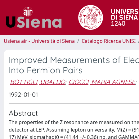
Usiena air - Università di Siena
Catalogo Ricerca UNISI
Improved Measurements of Ele
Into Fermion Pairs
BOTTIGLI, UBALDO
;
CIOCCI, MARIA AGNESE
;
1992-01-01
Abstract
The properties of the Z resonance are measured on the 
detector at LEP. Assuming lepton universality, M(Z) = (91
17) MeV, sigma(had)0 = (41.44 +/- 0.36) nb, and GAMMA(