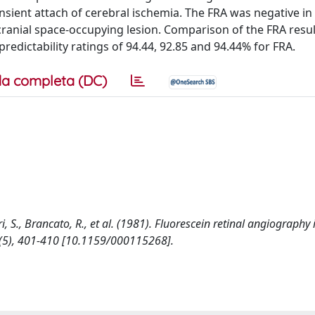
nsient attach of cerebral ischemia. The FRA was negative in
racranial space-occupying lesion. Comparison of the FRA resul
e predictability ratings of 94.44, 92.85 and 94.44% for FRA.
a completa (DC)
i, S., Brancato, R., et al. (1981). Fluorescein retinal angiography 
(5), 401-410 [10.1159/000115268].