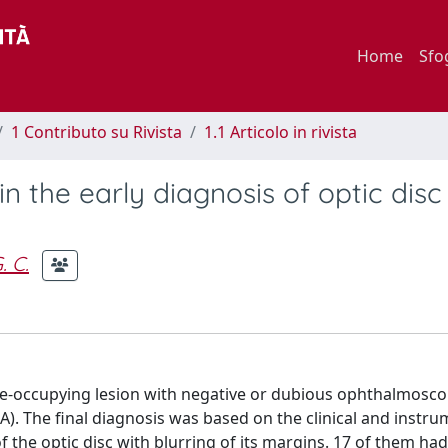
Home
Sfo
1 Contributo su Rivista
1.1 Articolo in rivista
n the early diagnosis of optic disc
. C.
ace-occupying lesion with negative or dubious ophthalmosco
). The final diagnosis was based on the clinical and instru
 the optic disc with blurring of its margins. 17 of them ha