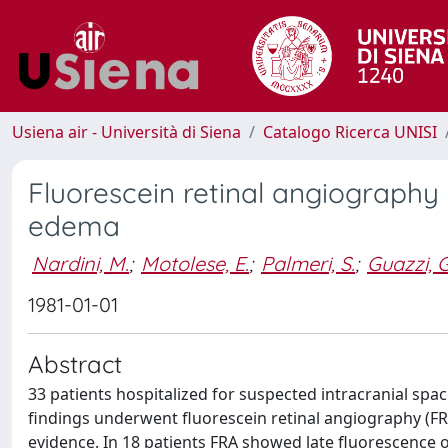
Usiena air - Università di Siena
Catalogo Ricerca UNISI
Fluorescein retinal angiography i
edema
Nardini, M.
;
Motolese, E.
;
Palmeri, S.
;
Guazzi, G
1981-01-01
Abstract
33 patients hospitalized for suspected intracranial sp
findings underwent fluorescein retinal angiography (FRA
evidence. In 18 patients FRA showed late fluorescence of