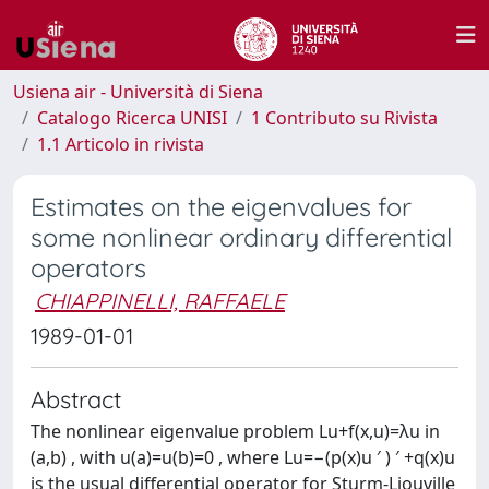
Usiena air - Università di Siena
Catalogo Ricerca UNISI
1 Contributo su Rivista
1.1 Articolo in rivista
Estimates on the eigenvalues for
some nonlinear ordinary differential
operators
CHIAPPINELLI, RAFFAELE
1989-01-01
Abstract
The nonlinear eigenvalue problem Lu+f(x,u)=λu in
(a,b) , with u(a)=u(b)=0 , where Lu=−(p(x)u ′ ) ′ +q(x)u
is the usual differential operator for Sturm-Liouville