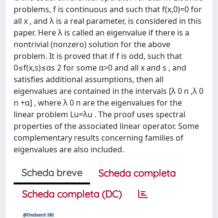
problems, f is continuous and such that f(x,0)=0 for
all x , and λ is a real parameter, is considered in this
paper. Here λ is called an eigenvalue if there is a
nontrivial (nonzero) solution for the above
problem. It is proved that if f is odd, such that
0≤f(x,s)≤αs 2 for some α>0 and all x and s , and
satisfies additional assumptions, then all
eigenvalues are contained in the intervals [λ 0 n ,λ 0
n +α] , where λ 0 n are the eigenvalues for the
linear problem Lu=λu . The proof uses spectral
properties of the associated linear operator. Some
complementary results concerning families of
eigenvalues are also included.
Scheda breve
Scheda completa
Scheda completa (DC)