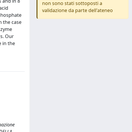
 and in 8
non sono stati sottoposti a
acid
validazione da parte dell'ateneo
-phosphate
n the case
enzyme
ls. Our
 in the
inazione
 DELLA