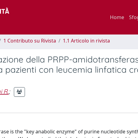
Home
Sfo
1 Contributo su Rivista
1.1 Articolo in rivista
azione della PRPP-amidotransferas
da pazienti con leucemia linfatica c
i R.
;
e is the "key anabolic enzyme" of purine nucleotide synt