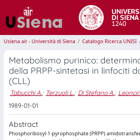
Usiena air - Università di Siena
Catalogo Ricerca UNISI
Metabolismo purinico: determin
della PRPP-sintetasi in linfociti 
(CLL)
Tabucchi A.
;
Terzuoli L.
;
Di Stefano A.
;
Leoncin
1989-01-01
Abstract
Phosphoribosyl-1-pyrophosphate (PRPP) amidotransferas