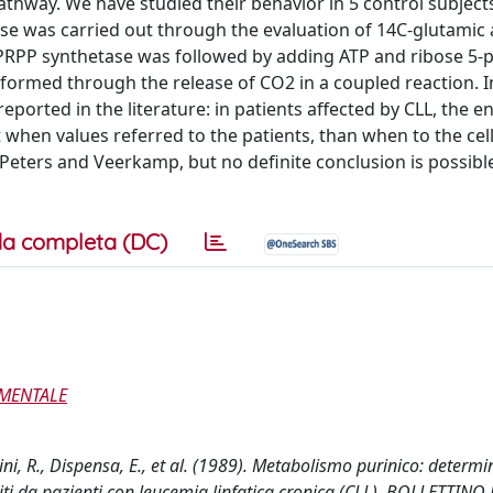
thway. We have studied their behavior in 5 control subjects
se was carried out through the evaluation of 14C-glutamic 
. PRPP synthetase was followed by adding ATP and ribose 5
 formed through the release of CO2 in a coupled reaction. I
eported in the literature: in patients affected by CLL, the 
 when values referred to the patients, than when to the cel
Peters and Veerkamp, but no definite conclusion is possible
a completa (DC)
IMENTALE
oncini, R., Dispensa, E., et al. (1989). Metabolismo purinico: determ
citi da pazienti con leucemia linfatica cronica (CLL). BOLLETTINO