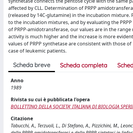
synthetase connects the pentose cycle with the same pa
affected by CLL. Determination of PRPP amidotransfera
(released by 14C-glutamine) in the incubation mixture
to the incubation mixtures, and by evaluating the PRPP
of PRPP-amidotransferase, our values are in the range r
activity is much higher and the increase is more evident
values of PRPP synthetase are consistent with those of 
case of leukemic patients.
Scheda breve
Scheda completa
Sched
Anno
1989
Rivista su cui è pubblicata l'opera
BOLLETTINO DELLA SOCIETA' ITALIANA DI BIOLOGIA SPER
Citazione
Tabucchi, A., Terzuoli, L., Di Stefano, A., Pizzichini, M., Le
della PRPP-amidotransferasi e della PRPP-sintetasi in linfo