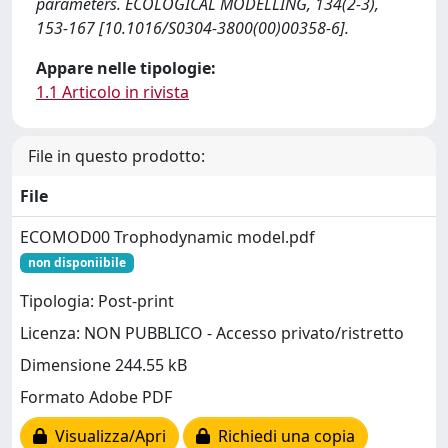
parameters. ECOLOGICAL MODELLING, 134(2-3),
153-167 [10.1016/S0304-3800(00)00358-6].
Appare nelle tipologie:
1.1 Articolo in rivista
File in questo prodotto:
File
ECOMOD00 Trophodynamic model.pdf
non disponiibile
Tipologia: Post-print
Licenza: NON PUBBLICO - Accesso privato/ristretto
Dimensione 244.55 kB
Formato Adobe PDF
Visualizza/Apri
Richiedi una copia