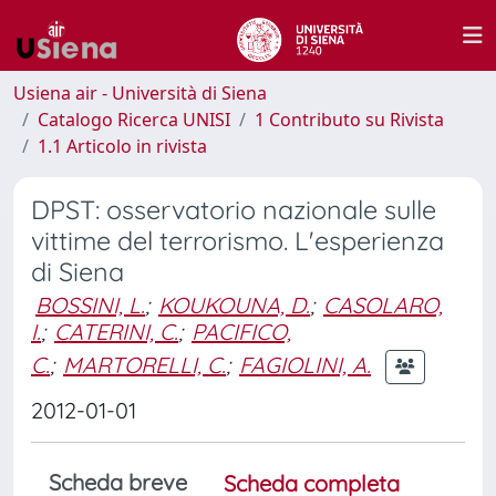
Usiena air - Università di Siena
Catalogo Ricerca UNISI
1 Contributo su Rivista
1.1 Articolo in rivista
DPST: osservatorio nazionale sulle
vittime del terrorismo. L'esperienza
di Siena
BOSSINI, L.
;
KOUKOUNA, D.
;
CASOLARO,
I.
;
CATERINI, C.
;
PACIFICO,
C.
;
MARTORELLI, C.
;
FAGIOLINI, A.
2012-01-01
Scheda breve
Scheda completa