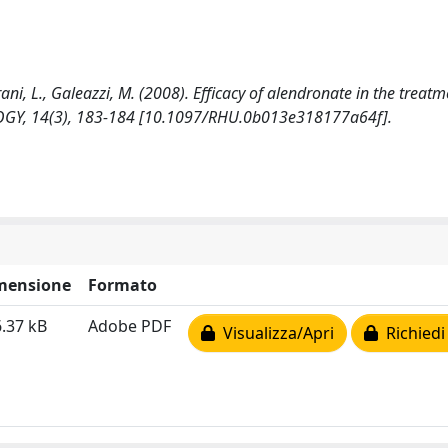
rrani, L., Galeazzi, M. (2008). Efficacy of alendronate in the treatm
Y, 14(3), 183-184 [10.1097/RHU.0b013e318177a64f].
mensione
Formato
.37 kB
Adobe PDF
Visualizza/Apri
Richiedi