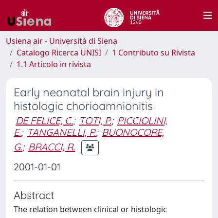
Usiena air - Università di Siena
Catalogo Ricerca UNISI
1 Contributo su Rivista
1.1 Articolo in rivista
Early neonatal brain injury in
histologic chorioamnionitis
DE FELICE, C.
;
TOTI, P.
;
PICCIOLINI,
E.
;
TANGANELLI, P.
;
BUONOCORE,
G.
;
BRACCI, R.
2001-01-01
Abstract
The relation between clinical or histologic