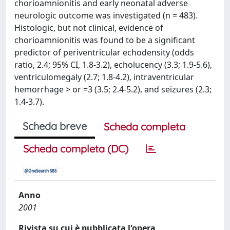
chorioamnionitis and early neonatal adverse
neurologic outcome was investigated (n = 483).
Histologic, but not clinical, evidence of
chorioamnionitis was found to be a significant
predictor of periventricular echodensity (odds
ratio, 2.4; 95% CI, 1.8-3.2), echolucency (3.3; 1.9-5.6),
ventriculomegaly (2.7; 1.8-4.2), intraventricular
hemorrhage > or =3 (3.5; 2.4-5.2), and seizures (2.3;
1.4-3.7).
Scheda breve
Scheda completa
Scheda completa (DC)
Anno
2001
Rivista su cui è pubblicata l'opera