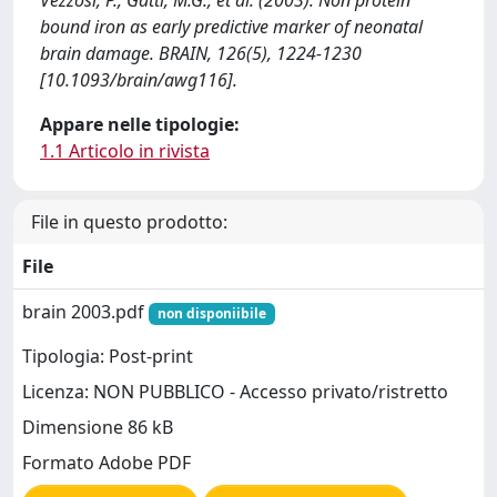
Vezzosi, P., Gatti, M.G., et al. (2003). Non protein
bound iron as early predictive marker of neonatal
brain damage. BRAIN, 126(5), 1224-1230
[10.1093/brain/awg116].
Appare nelle tipologie:
1.1 Articolo in rivista
File in questo prodotto:
File
brain 2003.pdf
non disponiibile
Tipologia: Post-print
Licenza: NON PUBBLICO - Accesso privato/ristretto
Dimensione 86 kB
Formato Adobe PDF