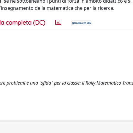
, se ne sottolineano i punti di forza in ambito didattico e si
r l'insegnamento della matematica che per la ricerca.
a completa (DC)
ere problemi è una "sfida" per la classe: il Rally Matematico Tran