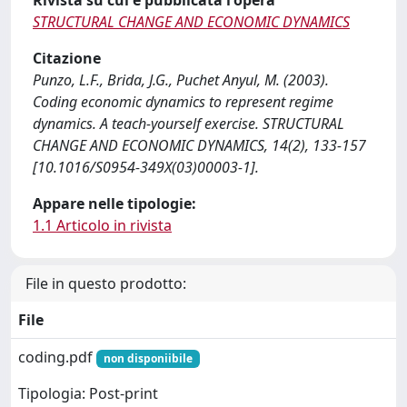
Rivista su cui è pubblicata l'opera
STRUCTURAL CHANGE AND ECONOMIC DYNAMICS
Citazione
Punzo, L.F., Brida, J.G., Puchet Anyul, M. (2003).
Coding economic dynamics to represent regime
dynamics. A teach-yourself exercise. STRUCTURAL
CHANGE AND ECONOMIC DYNAMICS, 14(2), 133-157
[10.1016/S0954-349X(03)00003-1].
Appare nelle tipologie:
1.1 Articolo in rivista
File in questo prodotto:
File
coding.pdf
non disponiibile
Tipologia: Post-print