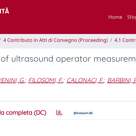
Home
Sfo
4 Contributo in Atti di Convegno (Proceeding)
4.1 Contr
rol of ultrasound operator measure
ENINI, G.
;
FILOSOMI, F.
;
CALONACI, F.
;
BARBINI, P
a completa (DC)