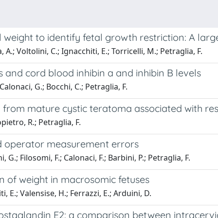
eight to identify fetal growth restriction: A larg
A.; Voltolini, C.; Ignacchiti, E.; Torricelli, M.; Petraglia, F.
and cord blood inhibin a and inhibin B levels
 Calonaci, G.; Bocchi, C.; Petraglia, F.
rom mature cystic teratoma associated with respi
pietro, R.; Petraglia, F.
und operator measurement errors
 G.; Filosomi, F.; Calonaci, F.; Barbini, P.; Petraglia, F.
on of weight in macrosomic fetuses
, E.; Valensise, H.; Ferrazzi, E.; Arduini, D.
rostaglandin E2: a comparison between intracervi