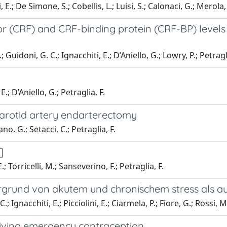
i, E.; De Simone, S.; Cobellis, L.; Luisi, S.; Calonaci, G.; Merola,
r (CRF) and CRF-binding protein (CRF-BP) levels 
; Guidoni, G. C.; Ignacchiti, E.; D’Aniello, G.; Lowry, P.; Petragli
E.; D’Aniello, G.; Petraglia, F.
arotid artery endarterectomy
ano, G.; Setacci, C.; Petraglia, F.
]
.; Torricelli, M.; Sanseverino, F.; Petraglia, F.
rgrund von akutem und chronischem stress als aus
.; Ignacchiti, E.; Picciolini, E.; Ciarmela, P.; Fiore, G.; Rossi, M.
iving emergency contraception