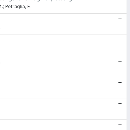
M.; Petraglia, F.
.
n