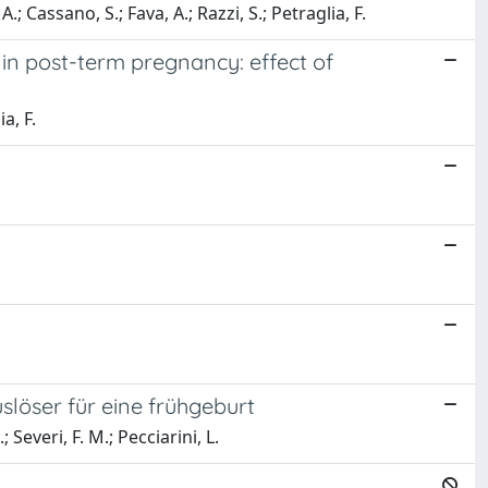
 A.; Cassano, S.; Fava, A.; Razzi, S.; Petraglia, F.
in post-term pregnancy: effect of
a, F.
löser für eine frühgeburt
; Severi, F. M.; Pecciarini, L.