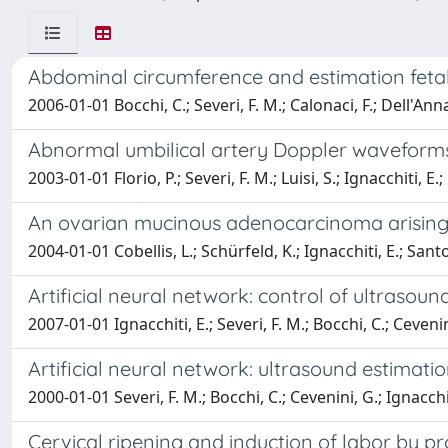
Abdominal circumference and estimation fetal w
2006-01-01 Bocchi, C.; Severi, F. M.; Calonaci, F.; Dell'Anna, 
Abnormal umbilical artery Doppler waveforms 
2003-01-01 Florio, P.; Severi, F. M.; Luisi, S.; Ignacchiti, E.;
An ovarian mucinous adenocarcinoma arising f
2004-01-01 Cobellis, L.; Schürfeld, K.; Ignacchiti, E.; Santo
Artificial neural network: control of ultraso
2007-01-01 Ignacchiti, E.; Severi, F. M.; Bocchi, C.; Cevenini,
Artificial neural network: ultrasound estimati
2000-01-01 Severi, F. M.; Bocchi, C.; Cevenini, G.; Ignacchiti
Cervical ripening and induction of labor by p