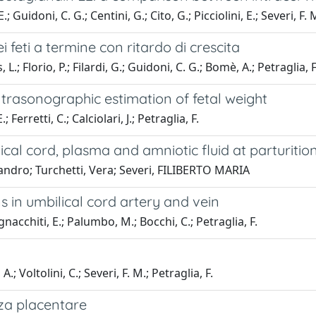
; Guidoni, C. G.; Centini, G.; Cito, G.; Picciolini, E.; Severi, F. 
 feti a termine con ritardo di crescita
 L.; Florio, P.; Filardi, G.; Guidoni, C. G.; Bomè, A.; Petraglia, F
ltrasonographic estimation of fetal weight
 Ferretti, C.; Calciolari, J.; Petraglia, F.
cal cord, plasma and amniotic fluid at parturitio
 Sandro; Turchetti, Vera; Severi, FILIBERTO MARIA
ns in umbilical cord artery and vein
 Ignacchiti, E.; Palumbo, M.; Bocchi, C.; Petraglia, F.
A.; Voltolini, C.; Severi, F. M.; Petraglia, F.
nza placentare