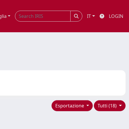
glia
IT
LOGIN
Esportazione
Tutti (18)