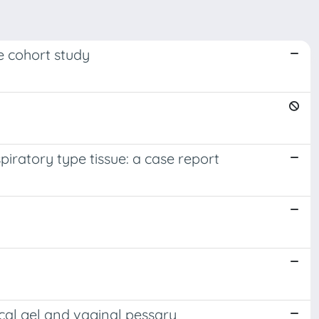
e cohort study
ratory type tissue: a case report
cal gel and vaginal pessary