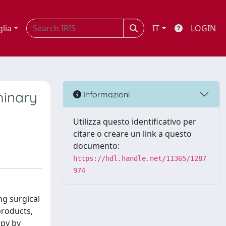
glia
IT
LOGIN
minary
Informazioni
Utilizza questo identificativo per
citare o creare un link a questo
documento:
https://hdl.handle.net/11365/1287
974
ng surgical
products,
apy by