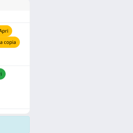
Apri
a copia
i