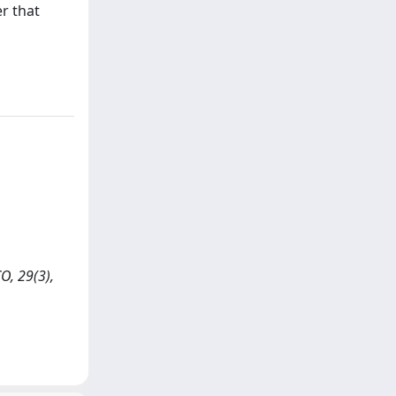
er that
O, 29(3),