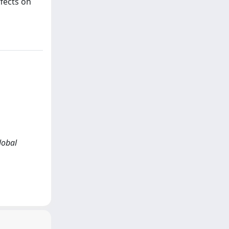
ffects on
lobal