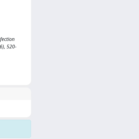
nfection
), 520-