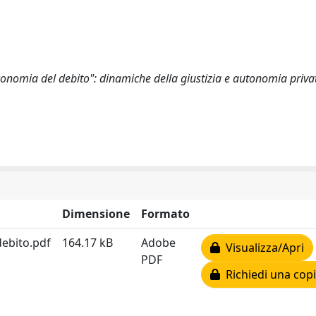
 "economia del debito": dinamiche della giustizia e autonomia priva
Dimensione
Formato
debito.pdf
164.17 kB
Adobe
Visualizza/Apri
PDF
Richiedi una cop