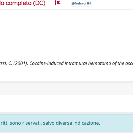
a completa (DC)
., Sassi, C. (2001). Cocaine-induced intramural hematoma of the as
ritti sono riservati, salvo diversa indicazione.