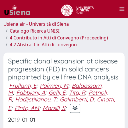
Usiena air - Università di Siena
Catalogo Ricerca UNISI
4 Contributo in Atti di Convegno (Proceeding)
4.2 Abstract in Atti di convegno
Specific clonal expansion at disease
progression (PD) in solid cancers
pinpointed by cell free DNA analysis
Frullanti, E
;
Palmieri, M
;
Baldassarri,
M
;
Fabbiani, A
;
Gelli, E
;
Tita, R
;
Petrioli,
R
;
Hadijstilianou, T
;
Galimberti, D
;
Cinotti,
E
;
Pinto, AM
;
Marsili, S
;
2019-01-01