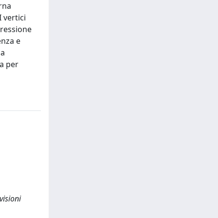
erna
 vertici
pressione
enza e
la
ia per
visioni