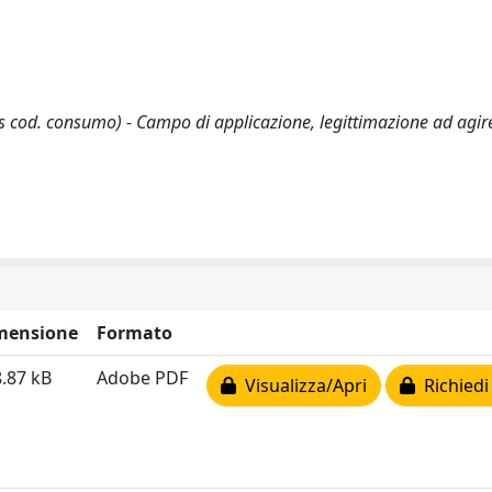
 bis cod. consumo) - Campo di applicazione, legittimazione ad agir
mensione
Formato
.87 kB
Adobe PDF
Visualizza/Apri
Richiedi