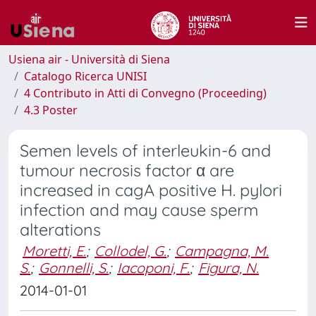
Usiena air - Università di Siena
Catalogo Ricerca UNISI
4 Contributo in Atti di Convegno (Proceeding)
4.3 Poster
Semen levels of interleukin-6 and
tumour necrosis factor α are
increased in cagA positive H. pylori
infection and may cause sperm
alterations
Moretti, E.
;
Collodel, G.
;
Campagna, M.
S.
;
Gonnelli, S.
;
Iacoponi, F.
;
Figura, N.
2014-01-01