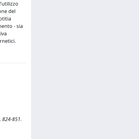
’utilizzo
one del
titia
mento - sia
tiva
netici.
), 824-851.