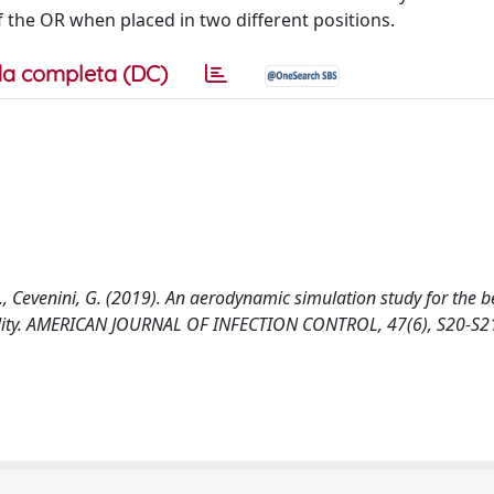
of the OR when placed in two different positions.
a completa (DC)
A., Cevenini, G. (2019). An aerodynamic simulation study for the b
uality. AMERICAN JOURNAL OF INFECTION CONTROL, 47(6), S20-S2