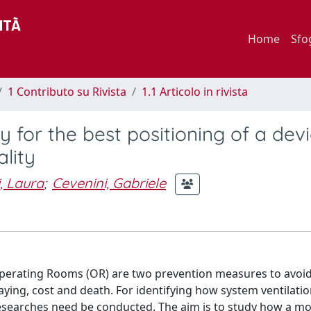
Home
Sfo
1 Contributo su Rivista
1.1 Articolo in rivista
 for the best positioning of a devi
lity
, Laura
;
Cevenini, Gabriele
Operating Rooms (OR) are two prevention measures to avoid
taying, cost and death. For identifying how system ventilati
researches need be conducted. The aim is to study how a mob