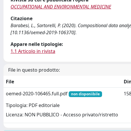
OCCUPATIONAL AND ENVIRONMENTAL MEDICINE
Citazione
Barabesi, L., Sartorelli, P. (2020). Compositional data
[10.1136/oemed-2019-106370].
Appare nelle tipologie:
1.1 Articolo in rivista
File in questo prodotto:
File
Di
oemed-2020-106465.full.pdf
158
non disponiibile
Tipologia: PDF editoriale
Licenza: NON PUBBLICO - Accesso privato/ristretto