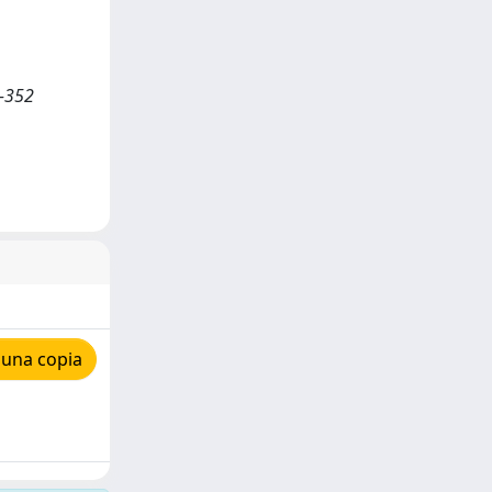
2-352
 una copia