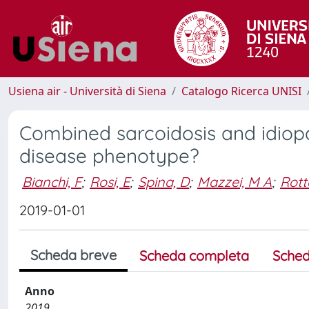
Usiena air - Università di Siena
Catalogo Ricerca UNISI
Combined sarcoidosis and idiopa
disease phenotype?
Bianchi, F
;
Rosi, E
;
Spina, D
;
Mazzei, M A
;
Rotto
2019-01-01
Scheda breve
Scheda completa
Sched
Anno
2019