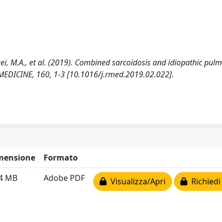
Mazzei, M.A., et al. (2019). Combined sarcoidosis and idiopathic pu
 MEDICINE, 160, 1-3 [10.1016/j.rmed.2019.02.022].
mensione
Formato
34 MB
Adobe PDF
Visualizza/Apri
Richiedi