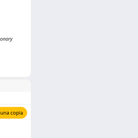
lmonary
 una copia