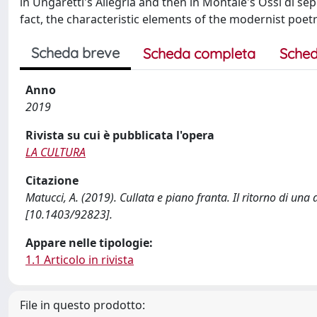
in Ungaretti's Allegria and then in Montale's Ossi di se
fact, the characteristic elements of the modernist poetry
Scheda breve
Scheda completa
Sched
Anno
2019
Rivista su cui è pubblicata l'opera
LA CULTURA
Citazione
Matucci, A. (2019). Cullata e piano franta. Il ritorno di u
[10.1403/92823].
Appare nelle tipologie:
1.1 Articolo in rivista
File in questo prodotto: