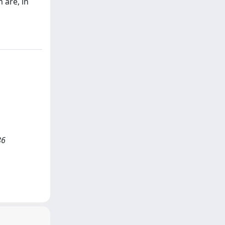
 are, in
86