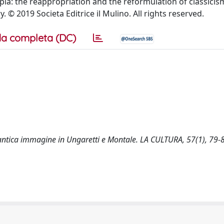
ppia: the reappropriation and the reformulation of classicism
. © 2019 Societa Editrice il Mulino. All rights reserved.
a completa (DC)
na antica immagine in Ungaretti e Montale. LA CULTURA, 57(1), 79-