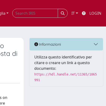
glia
IT
LOGIN
co
Informazioni
sta di
Utilizza questo identificativo per
citare o creare un link a questo
documento:
https://hdl.handle.net/11365/1065
991
us on
ere