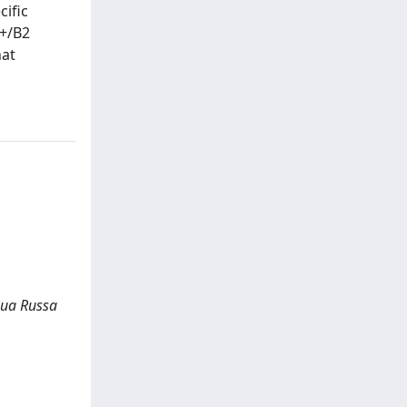
cific
1+/B2
hat
ngua Russa