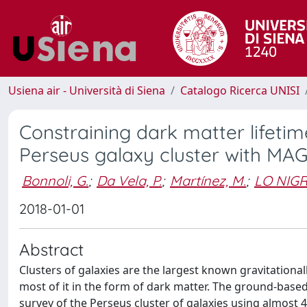
Usiena air - Università di Siena
Catalogo Ricerca UNISI
Constraining dark matter lifet
Perseus galaxy cluster with MAG
Bonnoli, G.
;
Da Vela, P.
;
Martínez, M.
;
LO NIGR
2018-01-01
Abstract
Clusters of galaxies are the largest known gravitation
most of it in the form of dark matter. The ground-b
survey of the Perseus cluster of galaxies using almost 