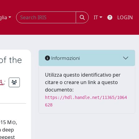
glia
IT
LOGIN
of the
Informazioni
Utilizza questo identificativo per
A.
;
citare o creare un link a questo
documento:
https://hdl.handle.net/11365/1064
628
1015 M⊙,
a deep
deepest