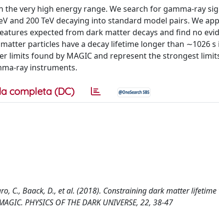
 in the very high energy range. We search for gamma-ray si
eV and 200 TeV decaying into standard model pairs. We app
features expected from dark matter decays and find no evi
matter particles have a decay lifetime longer than ∼1026 s i
er limits found by MAGIC and represent the strongest limit
mma-ray instruments.
a completa (DC)
rcaro, C., Baack, D., et al. (2018). Constraining dark matter lifetime
h MAGIC. PHYSICS OF THE DARK UNIVERSE, 22, 38-47