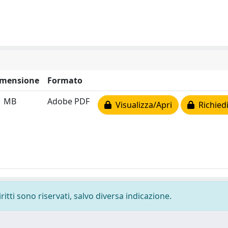
imensione
Formato
1 MB
Adobe PDF
Visualizza/Apri
Richiedi
ritti sono riservati, salvo diversa indicazione.