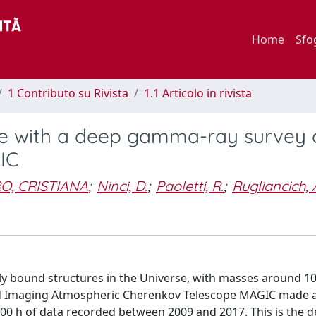
Home
Sfo
1 Contributo su Rivista
1.1 Articolo in rivista
ime with a deep gamma-ray survey 
IC
O, CRISTIANA
;
Ninci, D.
;
Paoletti, R.
;
Rugliancich, 
ally bound structures in the Universe, with masses around 
ased Imaging Atmospheric Cherenkov Telescope MAGIC made 
400 h of data recorded between 2009 and 2017. This is the 