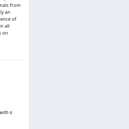
gnals from
ly an
dence of
n all
s on
 with a