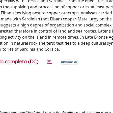
pecially with Corsica and Sardinia. From the Eneolithic, tra
 the supplying and processing of copper ores, at least part
 Elban sites lying next to copper outcrops. Analyses carrie
made with Sardinian (not Elban) copper. Metallurgy on the 
suggests a high degree of organization and social complexit
rested therefore in control of land and sea routes. Later (He
g activity on the island in remote times. In Late Bronze Ag
ion in natural rock shelters) testifies to a deep cultural s
itories of Sardinia and Corsica.
a completa (DC)
collegamenti marittimi dal Bronzo finale alla colonizzazione greca