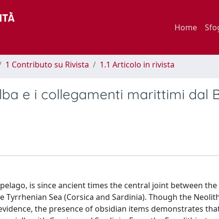
Home
Sfo
1 Contributo su Rivista
1.1 Articolo in rivista
'Elba e i collegamenti marittimi dal
hipelago, is since ancient times the central joint between th
e Tyrrhenian Sea (Corsica and Sardinia). Though the Neolith
evidence, the presence of obsidian items demonstrates that 