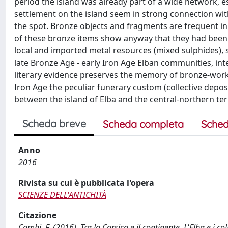
period the island was already part of a wide network, es
settlement on the island seem in strong connection with
the spot. Bronze objects and fragments are frequent in
of these bronze items show anyway that they had been 
local and imported metal resources (mixed sulphides), 
late Bronze Age - early Iron Age Elban communities, inte
literary evidence preserves the memory of bronze-workin
Iron Age the peculiar funerary custom (collective deposit
between the island of Elba and the central-northern terr
Scheda breve
Scheda completa
Sched
Anno
2016
Rivista su cui è pubblicata l'opera
SCIENZE DELL'ANTICHITÀ
Citazione
Cambi, F. (2016). Tra la Corsica e il continente. L'Elba e i 