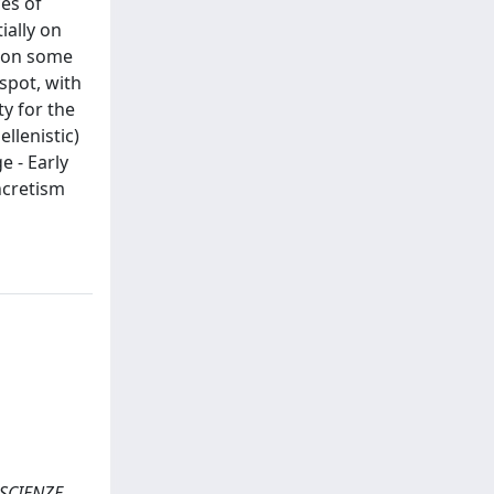
ces of
ially on
d on some
spot, with
y for the
llenistic)
e - Early
yncretism
. SCIENZE